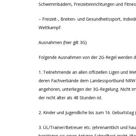
Schwimmbädern, Freizeiteinrichtungen und Fitness
– Freizeit-, Breiten- und Gesundheitssport, Indiv
Wettkampf.
Ausnahmen (hier gilt 3G)
Folgende Ausnahmen von der 2G-Regel werden defin
1. Teilnehmende an allen offiziellen Ligen und W
deren Fachverbände dem Landessportbund NRW o
angehören, unterliegen der 3G-Regelung. Nicht i
der nicht älter als 48 Stunden ist.
2. Kinder und Jugendliche bis zum 16. Geburtstag 
3. ÜL/Trainer/Betreuer etc. (ehrenamtlich und haup
benötigen sie einen Antigen-Schnelltest (nicht ält