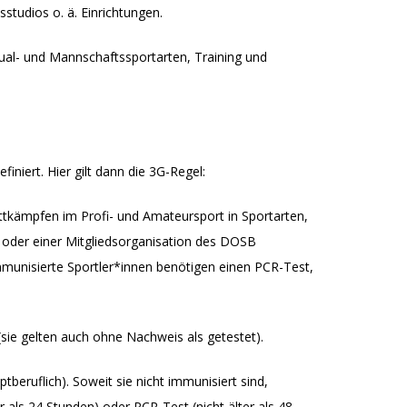
studios o. ä. Einrichtungen.
idual- und Mannschaftssportarten, Training und
iert. Hier gilt dann die 3G-Regel:
ettkämpfen im Profi- und Amateursport in Sportarten,
der einer Mitgliedsorganisation des DOSB
mmunisierte Sportler*innen benötigen einen PCR-Test,
(sie gelten auch ohne Nachweis als getestet).
tberuflich). Soweit sie nicht immunisiert sind,
er als 24 Stunden) oder PCR-Test (nicht älter als 48