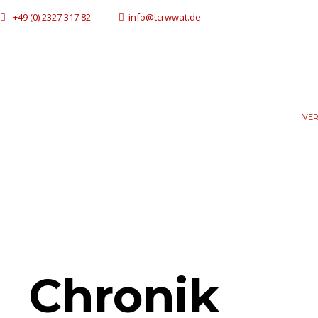
+49 (0) 2327 317 82
info@tcrwwat.de
VER
Chronik