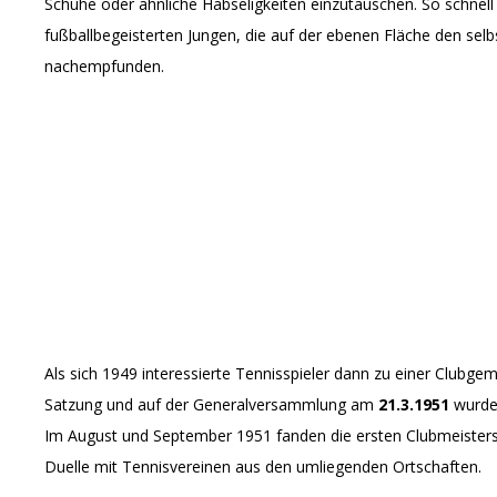
Schuhe oder ähnliche Habseligkeiten einzutauschen. So schnell 
fußballbegeisterten Jungen, die auf der ebenen Fläche den sel
nachempfunden.
Als sich 1949 interessierte Tennisspieler dann zu einer Clubg
Satzung und auf der Generalversammlung am
21.3.1951
wurde
Im August und September 1951 fanden die ersten Clubmeistersc
Duelle mit Tennisvereinen aus den umliegenden Ortschaften.