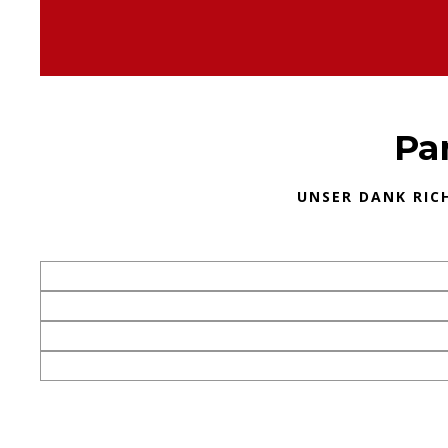
Pa
UNSER DANK RIC