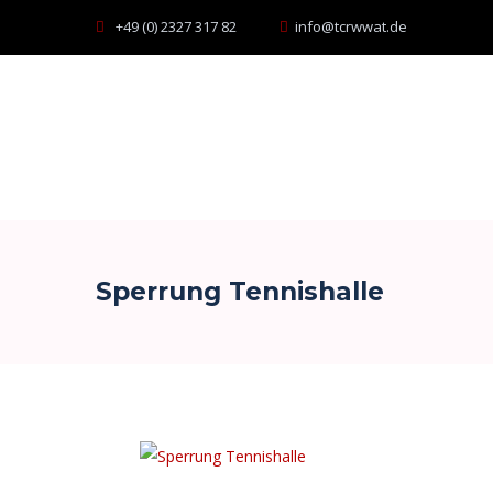
+49 (0) 2327 317 82
info@tcrwwat.de
Sperrung Tennishalle