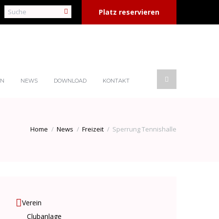
Platz reservieren
EN
NEWS
DOWNLOAD
KONTAKT
Home
News
Freizeit
Sperrung Tennishalle
Verein
Clubanlage