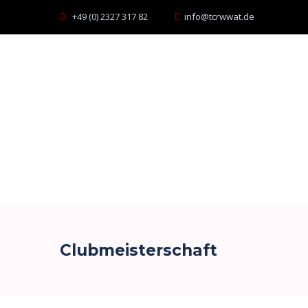
+49 (0) 2327 317 82
info@tcrwwat.de
Clubmeisterschaft